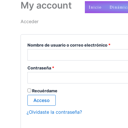
My account
Ir
Obligatorio
Obligato
Inicio
Dinámic
al
contenido
Acceder
Nombre de usuario o correo electrónico
*
Contraseña
*
Recuérdame
Acceso
¿Olvidaste la contraseña?