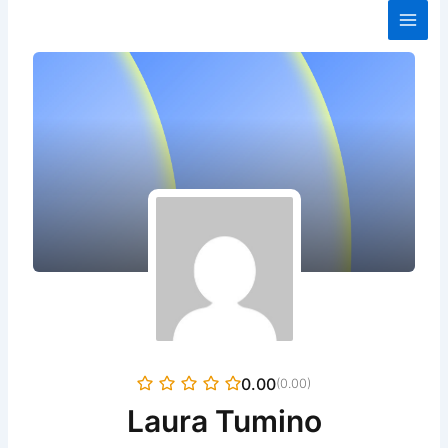
Ir
al
contenido
0.00
(0.00)
Laura Tumino